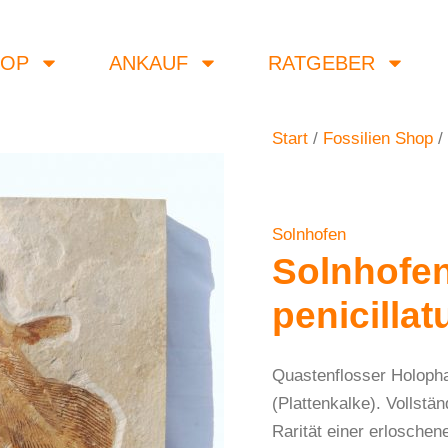
HOP
ANKAUF
RATGEBER
Start
/
Fossilien Shop
/
Solnhofen
Solnhofe
penicillat
Quastenflosser Holoph
(Plattenkalke). Vollst
Rarität einer erloschen