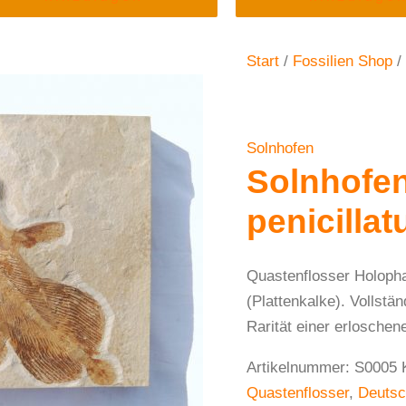
Start
/
Fossilien Shop
/
Solnhofen
Solnhofe
penicillat
Quastenflosser Holoph
(Plattenkalke). Vollst
Rarität einer erloschen
Artikelnummer:
S0005
Quastenflosser
,
Deutsc