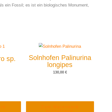
s ein Fossil; es ist ein biologisches Monument,
Solnhofen Palinurina
o sp.
longipes
130,00
€
orb
Zum Warenkorb
n
hinzufügen