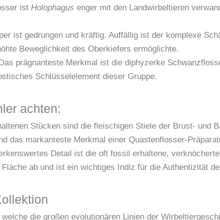
osser ist
Holophagus
enger mit den Landwirbeltieren verwand
er ist gedrungen und kräftig. Auffällig ist der komplexe Sc
höhte Beweglichkeit des Oberkiefers ermöglichte.
as prägnanteste Merkmal ist die diphyzerke Schwanzflosse, 
ostisches Schlüsselelement dieser Gruppe.
ler achten:
haltenen Stücken sind die fleischigen Stiele der Brust- und 
ind das markanteste Merkmal einer Quastenflosser-Präparat
rkenswertes Detail ist die oft fossil erhaltene, verknöcher
Fläche ab und ist ein wichtiges Indiz für die Authentizität de
ollektion
welche die großen evolutionären Linien der Wirbeltiergeschic