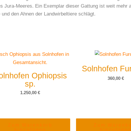
 Jura-Meeres. Ein Exemplar dieser Gattung ist weit mehr al
und den Ahnen der Landwirbeltiere schlägt.
Solnhofen Fur
olnhofen Ophiopsis
360,00
€
sp.
1.250,00
€
Zum Warenkorb
Zum Warenk
hinzufügen
hinzufüge