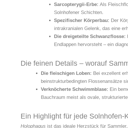
Sarcopterygii-Erbe:
Als Fleischfl
Solnhofener Schichten.
Spezifischer Körperbau:
Der Körp
intrakranialen Gelenk, das eine er
Die dreigeteilte Schwanzflosse:
D
Endlappen hervorsteht – ein diagn
Die feinen Details – worauf Samm
Die fleischigen Loben:
Bei exzellent er
beinstrukturbedingten Flossenansätze s
Verknöcherte Schwimmblase:
Ein beme
Bauchraum meist als ovale, strukturierte 
Ein Highlight für jede Solnhofen-K
Holophagus
ist das ideale Herzstück für Sammler, 