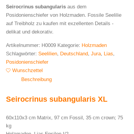
Seirocrinus subangularis
aus dem
Posidonienschiefer von Holzmaden. Fossile Seelilie
auf Treibholz zu kaufen mit exzellenten Details -
delikat und dekorativ.
Artikelnummer:
H0009
Kategorie:
Holzmaden
Schlagwörter:
Seelilien
,
Deutschland
,
Jura
,
Lias
,
Posidonienschiefer
Wunschzettel
Beschreibung
Seirocrinus subangularis XL
60x110x3 cm Matrix, 97 cm Fossil, 35 cm crown; 75
kg
Holzmaden, Lias Epsilon I/2