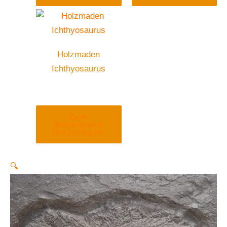
Holzmaden
Ichthyosaurus
Zum
Warenkorb
hinzufügen
🔍