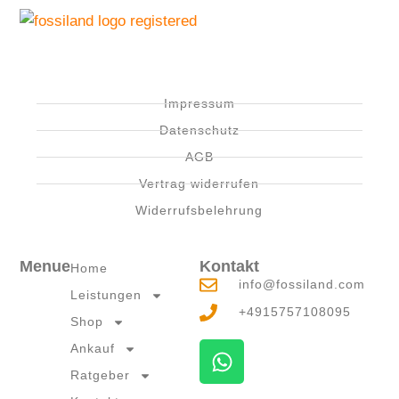
Impressum
Datenschutz
AGB
Vertrag widerrufen
Widerrufsbelehrung
Menue
Kontakt
Home
info@fossiland.com
Leistungen
+4915757108095
Shop
W
Ankauf
h
Ratgeber
a