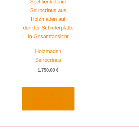
Holzmaden
Seirocrinus
1.750,00
€
Zum
Warenkorb
hinzufügen