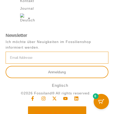
Kontakt
t
Journal
s
a
p
p
Newsletter
Ich möchte über Neuigkeiten im Fossilienshop
informiert werden.
Email
Anmeldung
Englisch
©2026 Fossiland® All rights reserved.
0
F
I
X
Y
L
a
n
-
o
i
c
s
t
u
n
e
t
w
t
k
Vertrag widerrufen