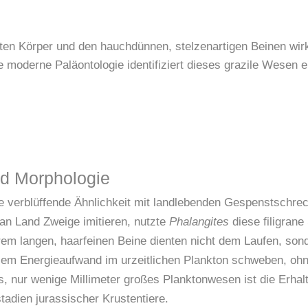
ten Körper und den hauchdünnen, stelzenartigen Beinen wirkt
moderne Paläontologie identifiziert dieses grazile Wesen e
nd Morphologie
 verblüffende Ähnlichkeit mit landlebenden Gespenstschreck
n Land Zweige imitieren, nutzte
Phalangites
diese filigrane
em langen, haarfeinen Beine dienten nicht dem Laufen, son
lem Energieaufwand im urzeitlichen Plankton schweben, oh
s, nur wenige Millimeter großes Planktonwesen ist die Erha
adien jurassischer Krustentiere.