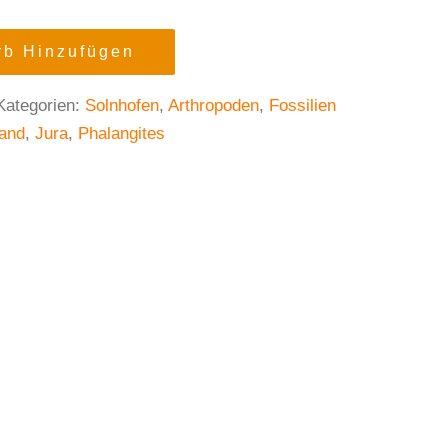
b Hinzufügen
Kategorien:
Solnhofen
,
Arthropoden
,
Fossilien
and
,
Jura
,
Phalangites