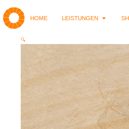
Zum
Inhalt
HOME
LEISTUNGEN
S
springen
🔍