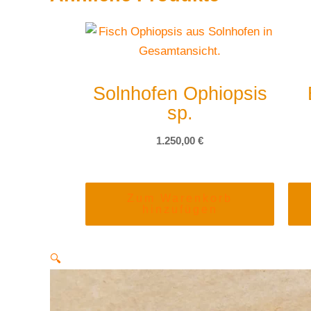
Solnhofen Ophiopsis
sp.
1.250,00
€
Zum Warenkorb
hinzufügen
🔍