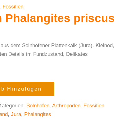
,
Fossilien
 Phalangites priscus
 aus dem Solnhofener Plattenkalk (Jura). Kleinod,
nten Details im Fundzustand, Delikates
b Hinzufügen
Kategorien:
Solnhofen
,
Arthropoden
,
Fossilien
and
,
Jura
,
Phalangites