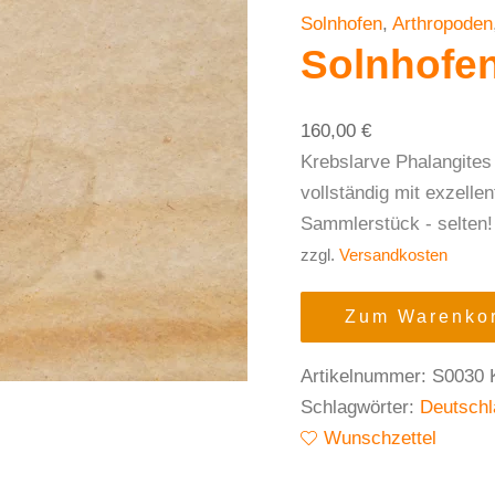
Solnhofen
,
Arthropoden
Solnhofen
160,00
€
Krebslarve Phalangites
vollständig mit exzelle
Sammlerstück - selten!
zzgl.
Versandkosten
Zum Warenkor
Artikelnummer:
S0030
Schlagwörter:
Deutschl
Wunschzettel