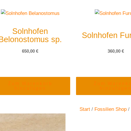
Solnhofen
Solnhofen Fur
Belonostomus sp.
650,00
€
360,00
€
Zum Warenkorb
Zum Warenk
hinzufügen
hinzufüge
Start
/
Fossilien Shop
/