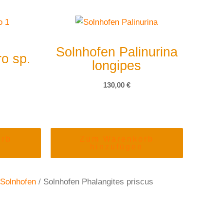
Solnhofen Palinurina
o sp.
longipes
130,00
€
orb
Zum Warenkorb
n
hinzufügen
Solnhofen
/ Solnhofen Phalangites priscus