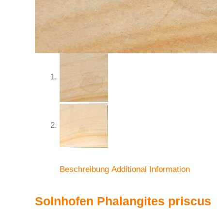
Beschreibung
Additional Information
Solnhofen Phalangites priscus