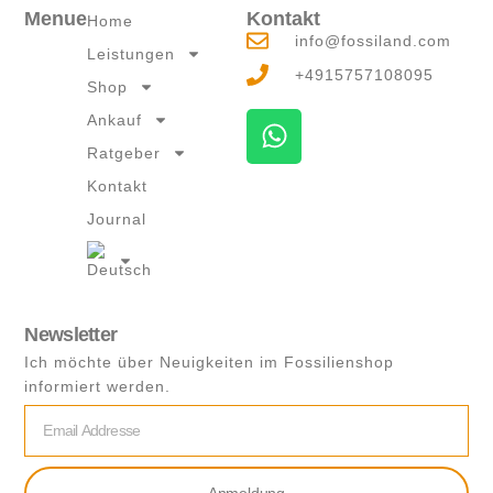
Menue
Kontakt
Home
info@fossiland.com
Leistungen
+4915757108095
Shop
W
Ankauf
h
Ratgeber
a
Kontakt
t
Journal
s
a
p
p
Newsletter
Ich möchte über Neuigkeiten im Fossilienshop
informiert werden.
Email