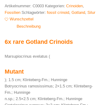
Artikelnummer:
C0003
Kategorien:
Crinoiden
,
Fossilien
Schlagwörter:
fossil crinoid
,
Gotland
,
Silur
Wunschzettel
Beschreibung
6x rare Gotland Crinoids
Marsupiocrinus evelatus (
Mutant
); 1.5 cm; Klinteberg-Fm.; Hunninge
Botryocrinus ramosissimus; 2×1.5 cm; Klinteberg-
Fm.; Hunninge
n.sp.; 2.5×2.5 cm; Klinteberg-Fm.; Hunninge