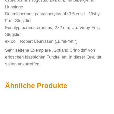
Crotalocrinus rugosus; 2×2 cm; Klinteberg-Fm.;
Hunninge
Desmidocrinus pantadactylus; 4×3.5 cm; L. Visby-
Fm.; Stugklint
Eucalyptocrinus crassus; 2×2 cm; Up. Visby-Fm.;
Stugklint
ex coll. Robert Leunissen („Eifel-Yeti“)
Sehr seltene Exemplare „Gotland Crinoids“ von
erloschen klassichen Fundtellen. In dieser Qualität
selten anzutreffen.
Ähnliche Produkte