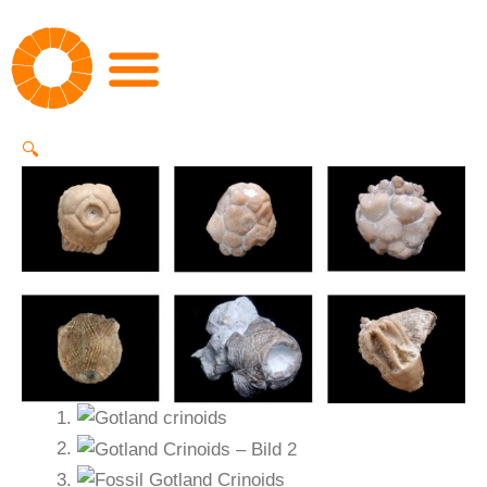
Zum
Gotland
Gotland
Gotland
Inhalt
Crinoids
Crinoids
Crinoids
springen
Menge
Menge
Menge
🔍