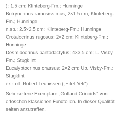
); 1.5 cm; Klinteberg-Fm.; Hunninge
Botryocrinus ramosissimus; 2×1.5 cm; Klinteberg-
Fm.; Hunninge
n.sp.; 2.5×2.5 cm; Klinteberg-Fm.; Hunninge
Crotalocrinus rugosus; 2×2 cm; Klinteberg-Fm.;
Hunninge
Desmidocrinus pantadactylus; 4×3.5 cm; L. Visby-
Fm.; Stugklint
Eucalyptocrinus crassus; 2×2 cm; Up. Visby-Fm.;
Stugklint
ex coll. Robert Leunissen („Eifel-Yeti“)
Sehr seltene Exemplare „Gotland Crinoids“ von
erloschen klassichen Fundtellen. In dieser Qualität
selten anzutreffen.