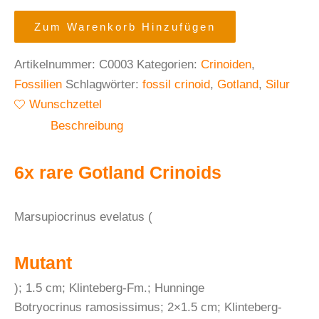
Zum Warenkorb Hinzufügen
Artikelnummer:
C0003
Kategorien:
Crinoiden
,
Fossilien
Schlagwörter:
fossil crinoid
,
Gotland
,
Silur
Wunschzettel
Beschreibung
6x rare Gotland Crinoids
Marsupiocrinus evelatus (
Mutant
); 1.5 cm; Klinteberg-Fm.; Hunninge
Botryocrinus ramosissimus; 2×1.5 cm; Klinteberg-