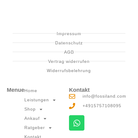
Impressum
Datenschutz
AGB
Vertrag widerrufen
Widerrufsbelehrung
Menue
Kontakt
Home
info@fossiland.com
Leistungen
+4915757108095
Shop
W
Ankauf
h
Ratgeber
a
Kontakt