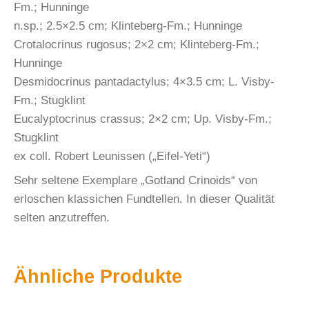
Fm.; Hunninge
n.sp.; 2.5×2.5 cm; Klinteberg-Fm.; Hunninge
Crotalocrinus rugosus; 2×2 cm; Klinteberg-Fm.;
Hunninge
Desmidocrinus pantadactylus; 4×3.5 cm; L. Visby-
Fm.; Stugklint
Eucalyptocrinus crassus; 2×2 cm; Up. Visby-Fm.;
Stugklint
ex coll. Robert Leunissen („Eifel-Yeti“)
Sehr seltene Exemplare „Gotland Crinoids“ von
erloschen klassichen Fundtellen. In dieser Qualität
selten anzutreffen.
Ähnliche Produkte