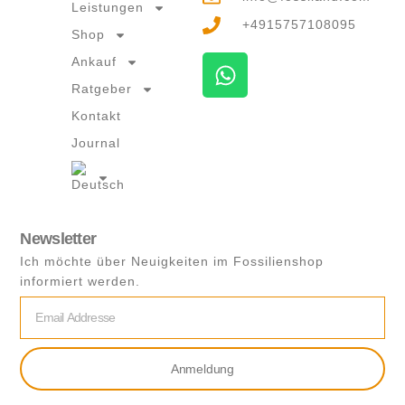
Leistungen
+4915757108095
Shop
W
Ankauf
h
Ratgeber
a
Kontakt
t
Journal
s
a
p
p
Newsletter
Ich möchte über Neuigkeiten im Fossilienshop
informiert werden.
Email
Anmeldung