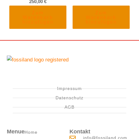
250,00
€
Zum
Zum
Warenkorb
Warenkorb
hinzufügen
hinzufügen
Impressum
Datenschutz
AGB
Menue
Kontakt
Home
info@fossiland.com