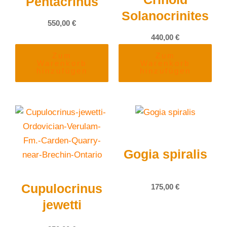
Pentacrinus
Solanocrinites
550,00
€
440,00
€
Zum
Zum
Warenkorb
Warenkorb
hinzufügen
hinzufügen
Gogia spiralis
Cupulocrinus
175,00
€
jewetti