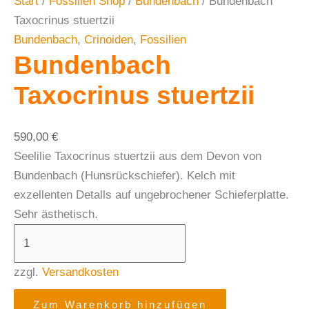
Start
/
Fossilien Shop
/
Bundenbach
/ Bundenbach
Taxocrinus stuertzii
Bundenbach
,
Crinoiden
,
Fossilien
Bundenbach
Taxocrinus stuertzii
590,00
€
Seelilie Taxocrinus stuertzii aus dem Devon von
Bundenbach (Hunsrückschiefer). Kelch mit
exzellenten Detalls auf ungebrochener Schieferplatte.
Sehr ästhetisch.
zzgl.
Versandkosten
Zum Warenkorb hinzufügen