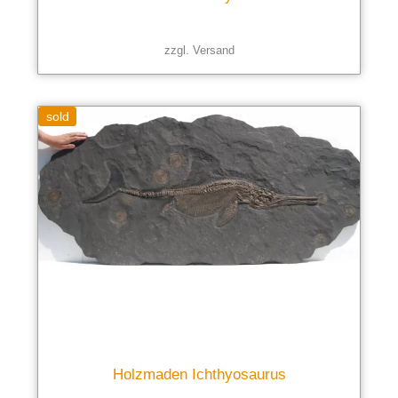
zzgl.
Versand
sold
Holzmaden Ichthyosaurus