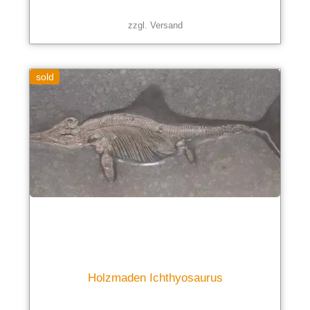
zzgl.
Versand
sold
Holzmaden Ichthyosaurus