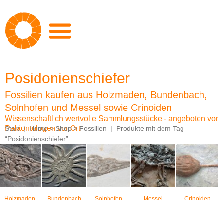
Zum
Inhalt
springen
Posidonienschiefer
Fossilien kaufen aus Holzmaden, Bundenbach,
Solnhofen und Messel sowie Crinoiden
Wissenschaftlich wertvolle Sammlungsstücke - angeboten v
Paläontologen vor Ort
Start
|
Home > Shop > Fossilien
|
Produkte mit dem Tag
“Posidonienschiefer”
Holzmaden
Bundenbach
Solnhofen
Messel
Crinoiden