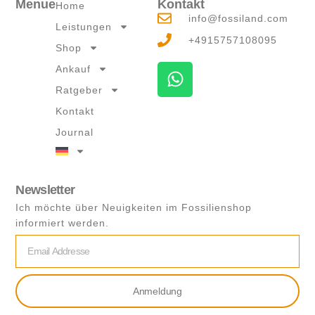
Menue
Kontakt
Home
info@fossiland.com
Leistungen
+4915757108095
Shop
W
Ankauf
h
Ratgeber
a
Kontakt
t
Journal
s
a
p
p
Newsletter
Ich möchte über Neuigkeiten im Fossilienshop
informiert werden.
Email
Anmeldung